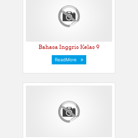
Bahasa Inggris Kelas 9
ReadMore