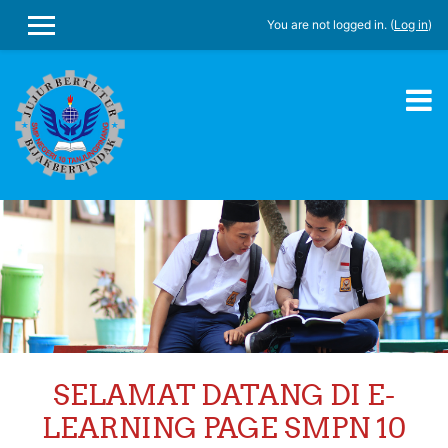
You are not logged in. (
Log in
)
SIDE PANEL
Skip to main content
SELAMAT DATANG DI E-
LEARNING PAGE SMPN 10