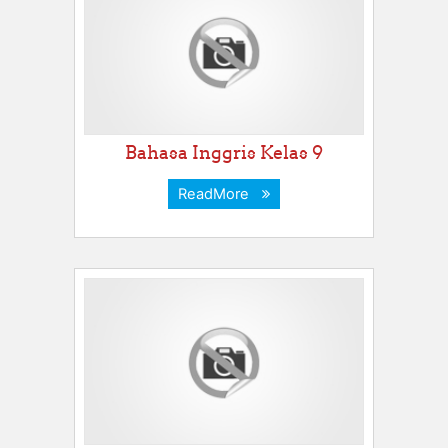
Bahasa Inggris Kelas 9
ReadMore