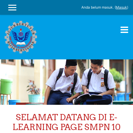
Anda belum masuk. (
Masuk
)
PANEL SAMPING
Lewati ke konten utama
SELAMAT DATANG DI E-
LEARNING PAGE SMPN 10