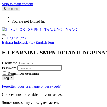
Skip to main content
Side panel
You are not logged in.
English ‎(en)‎
Bahasa Indonesia ‎(id)‎
English ‎(en)‎
E-LEARNING SMPN 10 TANJUNGPINA
Username
Password
Remember username
Log in
Forgotten your username or password?
Cookies must be enabled in your browser
Some courses may allow guest access