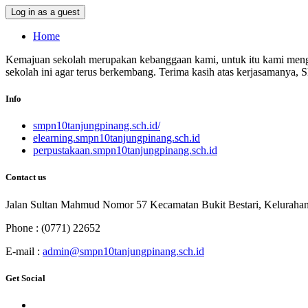
Log in as a guest
Home
Kemajuan sekolah merupakan kebanggaan kami, untuk itu kami mengha
sekolah ini agar terus berkembang. Terima kasih atas kerjasamanya,
Info
smpn10tanjungpinang.sch.id/
elearning.smpn10tanjungpinang.sch.id
perpustakaan.smpn10tanjungpinang.sch.id
Contact us
Jalan Sultan Mahmud Nomor 57 Kecamatan Bukit Bestari, Keluraha
Phone : (0771) 22652
E-mail :
admin@smpn10tanjungpinang.sch.id
Get Social