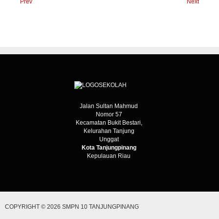
Prev
Next
Jalan Sultan Mahmud
Nomor 57
Kecamatan Bukit Bestari,
Kelurahan Tanjung
Unggat
Kota Tanjungpinang
Kepulauan Riau
COPYRIGHT © 2026 SMPN 10 TANJUNGPINANG
DESIGNED BY: AS DESIGNING