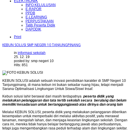
ELEKTRONIK
INFO KELULUSAN
E-RAPOR
PPDB
E-LEARNING
PERPUSTAKAAN
Tatib Peserta Didik
DAPODIK
Print
KEBUN SOLUSI SMP NEGERI 10 TANJUNGPINANG
in
informasi sekolah
25. 12. 19
posted by: smp negeri 10
Hits: 851
KEBUN SOLUSI adalah sebuah inovasi pendidikan karakter di SMP Negeri 10
Tanjungpinang, di mana kebun ini bukan sekadar ruang hijau, tetapi menjadi
Sarana Optimalisasi Lingkungan Untuk Siswa/Siswi Insaf.
Kebun solusi lahir berawal dari masih terdapatnya
peserta didik yang
melakukan pelanggaran dan tata tertib sekolah secara berulang dan belum
memiliki kesadaraan untuk bertanggungjawab atas dirinya dan orang lain
Melalui KEBUN SOLUSI, peserta didik yang melakukan pelanggaran diberikan
kesempatan untuk memperbaiki diri melalui aktivitas positif, yaitu merawat
tanaman, mengolah lahan, dan menjaga keasrian lingkungan sekolah. Dengan
cara ini, mereka tidak hanya belajar bertanggung jawab atas perbuatannya,
tetapi juga mengembangkan rasa peduli terhadap alam dan lingkungan sekitar.