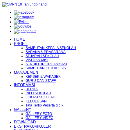
HOME
PROFIL
SAMBUTAN KEPALA SEKOLAH
SARANA & PRASARANA
SEJARAH SEKOLAH
VISI DAN MISI
STRUKTUR ORGANISASI
SAMBUTAN KETUA OSIS
MANAJEMEN
KEPSEK & WAKASEK
GURU DAN STAFF
INFORMASI
BERITA
INFO SEKOLAH
LOKASI SEKOLAH
KELULUSAN
Tata Tertib Peserta didik
GALLERY
GALLERY FOTO
GALLERY VIDEO
DOWNLOAD
EKSTRAKURIKULER