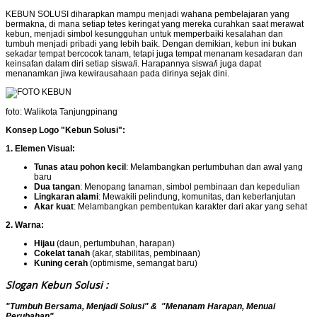
KEBUN SOLUSI diharapkan mampu menjadi wahana pembelajaran yang
bermakna, di mana setiap tetes keringat yang mereka curahkan saat merawat
kebun, menjadi simbol kesungguhan untuk memperbaiki kesalahan dan
tumbuh menjadi pribadi yang lebih baik. Dengan demikian, kebun ini bukan
sekadar tempat bercocok tanam, tetapi juga tempat menanam kesadaran dan
keinsafan dalam diri setiap siswa/i. Harapannya siswa/i juga dapat
menanamkan jiwa kewirausahaan pada dirinya sejak dini.
foto: Walikota Tanjungpinang
Konsep Logo "Kebun Solusi":
1. Elemen Visual:
Tunas atau pohon kecil
: Melambangkan pertumbuhan dan awal yang
baru
Dua tangan
: Menopang tanaman, simbol pembinaan dan kepedulian
Lingkaran alami
: Mewakili pelindung, komunitas, dan keberlanjutan
Akar kuat
: Melambangkan pembentukan karakter dari akar yang sehat
2. Warna:
Hijau
(daun, pertumbuhan, harapan)
Cokelat tanah
(akar, stabilitas, pembinaan)
Kuning cerah
(optimisme, semangat baru)
Slogan Kebun Solusi :
"Tumbuh Bersama, Menjadi Solusi" & "Menanam Harapan, Menuai
Perubahan"