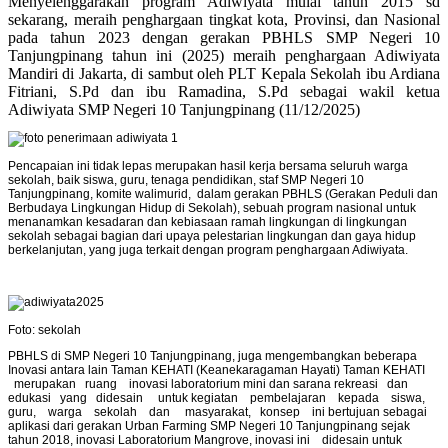
Menyelenggarakan program Adiwiyata mulai tahun 2015 sd
sekarang, meraih penghargaan tingkat kota, Provinsi, dan Nasional
pada tahun 2023 dengan gerakan PBHLS SMP Negeri 10
Tanjungpinang tahun ini (2025)
meraih penghargaan Adiwiyata
Mandiri di Jakarta, di sambut oleh PLT Kepala Sekolah ibu Ardiana
Fitriani, S.Pd dan ibu Ramadina, S.Pd sebagai wakil ketua
Adiwiyata SMP Negeri 10 Tanjungpinang (11/12/2025)
Pencapaian ini tidak lepas merupakan hasil kerja bersama seluruh warga
sekolah, baik siswa, guru, tenaga pendidikan, staf SMP Negeri 10
Tanjungpinang, komite walimurid, dalam gerakan PBHLS (Gerakan Peduli dan
Berbudaya Lingkungan Hidup di Sekolah),
sebuah program nasional untuk
menanamkan kesadaran dan kebiasaan ramah lingkungan di lingkungan
sekolah sebagai bagian dari upaya pelestarian lingkungan dan gaya hidup
berkelanjutan, yang juga terkait dengan program penghargaan Adiwiyata.
Foto: sekolah
PBHLS di SMP Negeri 10 Tanjungpinang, juga mengembangkan beberapa
Inovasi antara lain Taman KEHATI (Keanekaragaman Hayati) Taman KEHATI
merupakan ruang inovasi laboratorium mini dan sarana rekreasi dan
edukasi yang didesain untuk kegiatan pembelajaran kepada siswa,
guru, warga sekolah dan masyarakat, konsep ini bertujuan sebagai
aplikasi dari gerakan Urban Farming SMP Negeri 10 Tanjungpinang sejak
tahun 2018, inovasi Laboratorium Mangrove, inovasi ini didesain untuk