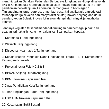
menghidupkan Gerakan Peduli dan Berbudaya Lingkungan Hidup di sekolah
(PBHLS), membuka ruang untuk melakukan inovasi yang dibutuhkan untuk
pendidikan berkelanjutan, Laboratorium mangrove SMP Negeri 10
Tanjungpinang terus berproses menjadi pusat kajian, literasi, dan edukasi
terhadap warga sekolah dan masyarakat sekitar, inovasi polybag dari daun
pandan, kebun Solusi, inovasi Lilin aromaterapi dari minyak jelantah, dan
lainnya.
Tentunya kegiatan tersebut mendapat dukungan dari berbagai pihak, dan
ucapan terimakasih yang mendalam kami sampaikan kepada:
1. Koarmada 1 Tanjungpinang
2. Walikota Tanjungpinang
3. Dispotmar Koarmada 1 Tanjungpinang
3. Kepala (Badan Pengelola Dana Lingkungan Hidup) BPDLH Kementerian
Keuangan di Jakarta
4. Project director Folu NC 2 & 3
5. BPDAS Seijang Durian Angkang
6. KKMD Provinsi Kepulauan Riau
7.Dinas Pendidikan Kota Tanjungpinang
8.Dinas Lingkungan Hidup Tanjungpinang
9. LSM ALIM Provinsi Kepulauan Riau
10. Kecamatan Bukit Bestari