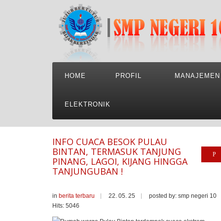
HOME
PROFIL
MANAJEMEN
ELEKTRONIK
INFO CUACA BESOK PULAU
BINTAN, TERMASUK TANJUNG
PINANG, LAGOI, KIJANG HINGGA
TANJUNGUBAN !
in
berita terbaru
22. 05. 25
posted by: smp negeri 10
Hits: 5046