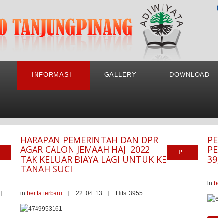
INFORMASI
GALLERY
DOWNLOAD
HARAPAN PEMERINTAH DAN DPR
PE
AGAR CALON JEMAAH HAJI 2022
PE
TAK KELUAR BIAYA LAGI UNTUK KE
39
TANAH SUCI
in
b
in
berita terbaru
22. 04. 13
Hits: 3955