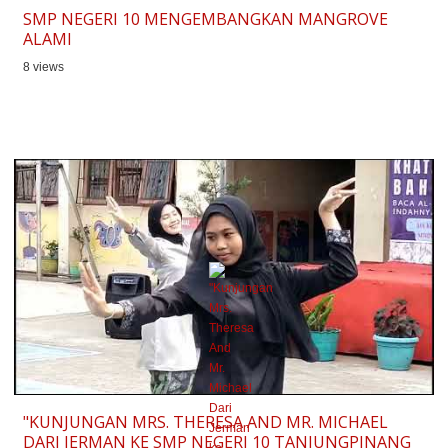
SMP NEGERI 10 MENGEMBANGKAN MANGROVE
ALAMI
8 views
"KUNJUNGAN MRS. THERESA AND MR. MICHAEL
DARI JERMAN KE SMP NEGERI 10 TANJUNGPINANG