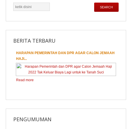
cari
SEARCH
BERITA TERBARU
HARAPAN PEMERINTAH DAN DPR AGAR CALON JEMAAH
1
2
3
HAJI...
Read more
PENGUMUMAN