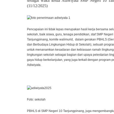
sebagai wakil ketua Adiwiyata SMP Negeri 10 Tan
(11/12/2025)
Pencapaian ini tidak lepas merupakan hasil kerja bersama se
sekolah, baik siswa, guru, tenaga pendidikan, staf SMP Negeri
Tanjungpinang, komite walimurid, dalam gerakan PBHLS (Ger
dan Berbudaya Lingkungan Hidup di Sekolah),
sebuah progra
untuk menanamkan kesadaran dan kebiasaan ramah lingkung
lingkungan sekolah sebagai bagian dari upaya pelestarian li
gaya hidup berkelanjutan, yang juga terkait dengan program
Adiwiyata.
Foto: sekolah
PBHLS di SMP Negeri 10 Tanjungpinang, juga mengembangk