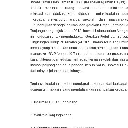
Inovasi antara lain Taman KEHATI (Keanekaragaman Hayati) 
KEHATI merupakan ruang inovasi laboratorium mini dan s
rekreasi dan edukasi yang didesain untuk kegiatan pem
kepada siswa, guru, warga sekolah dan masyarakat
ini bertujuan sebagai aplikasi dari gerakan Urban Farming 
Tanjungpinang sejak tahun 2018, inovasi Laboratorium Mangro
ini didesain untuk menghidupkan Gerakan Peduli dan Berbu
Lingkungan Hidup di sekolah (PBHLS), membuka ruang untu
inovasi yang dibutuhkan untuk pendidikan berkelanjutan, Labo
mangrove SMP Negeri 10 Tanjungpinang terus berproses me
kajian, literasi, dan edukasi terhadap warga sekolah dan masya
inovasi polybag dari daun pandan, kebun Solusi, inovasi Lilin
dari minyak jelantah, dan lainnya.
Tentunya kegiatan tersebut mendapat dukungan dari berbagai 
ucapan terimakasih yang mendalam kami sampaikan kepada:
1. Koarmada 1 Tanjungpinang
2. Walikota Tanjungpinang