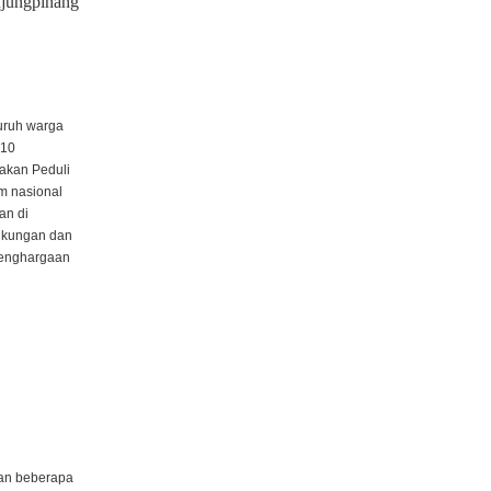
jungpinang
luruh warga
 10
akan Peduli
m nasional
an di
ngkungan dan
 penghargaan
an beberapa