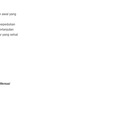
n awal yang
kepedulian
erlanjutan
r yang sehat
 Menuai