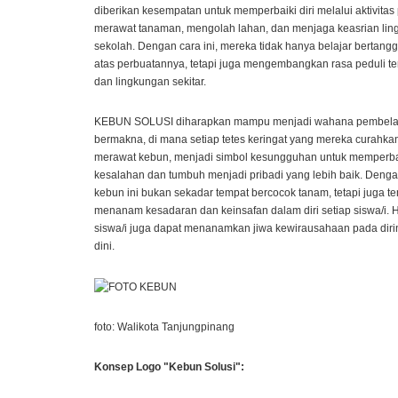
diberikan kesempatan untuk memperbaiki diri melalui aktivitas po
merawat tanaman, mengolah lahan, dan menjaga keasrian li
sekolah. Dengan cara ini, mereka tidak hanya belajar bertang
atas perbuatannya, tetapi juga mengembangkan rasa peduli t
dan lingkungan sekitar.
KEBUN SOLUSI diharapkan mampu menjadi wahana pembela
bermakna, di mana setiap tetes keringat yang mereka curahka
merawat kebun, menjadi simbol kesungguhan untuk memperba
kesalahan dan tumbuh menjadi pribadi yang lebih baik. Denga
kebun ini bukan sekadar tempat bercocok tanam, tetapi juga t
menanam kesadaran dan keinsafan dalam diri setiap siswa/i.
siswa/i juga dapat menanamkan jiwa kewirausahaan pada diri
dini.
foto: Walikota Tanjungpinang
Konsep Logo "Kebun Solusi":