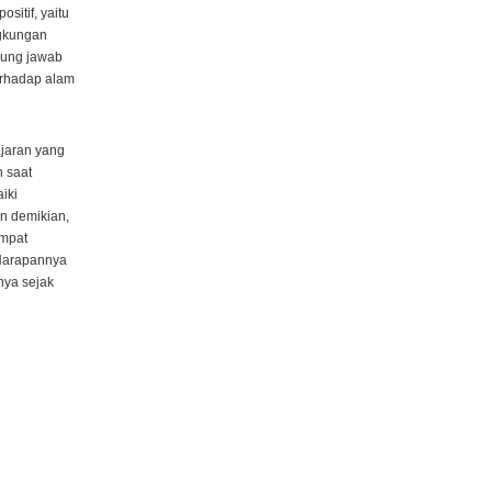
sitif, yaitu
ngkungan
gung jawab
erhadap alam
jaran yang
n saat
iki
n demikian,
empat
 Harapannya
nya sejak