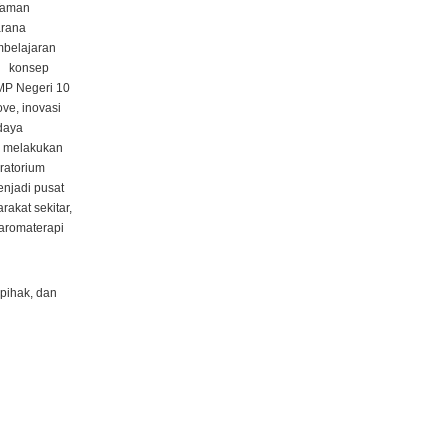
Taman
arana
belajaran
, konsep
SMP Negeri 10
ve, inovasi
daya
k melakukan
ratorium
njadi pusat
rakat sekitar,
 aromaterapi
pihak, dan